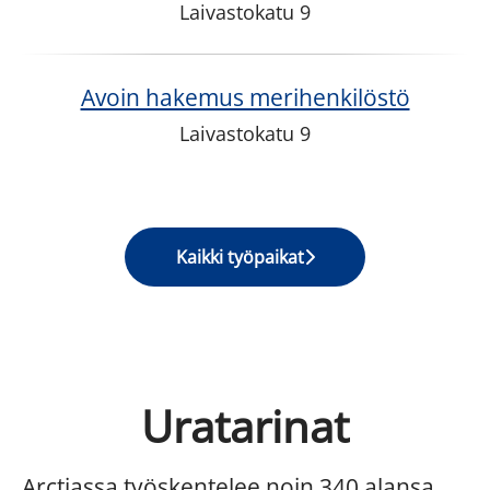
Laivastokatu 9
Avoin hakemus merihenkilöstö
Laivastokatu 9
Kaikki työpaikat
Uratarinat
Arctiassa työskentelee noin 340 alansa