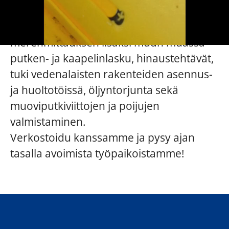
toteutamme. Palveluihimme kuuluvat
jäänmurron, väylänhoidon ja
merenmittauksen lisäksi muun muassa
putken- ja kaapelinlasku, hinaustehtävät,
tuki vedenalaisten rakenteiden asennus-
ja huoltotöissä, öljyntorjunta sekä
muoviputkiviittojen ja poijujen
valmistaminen.
Verkostoidu kanssamme ja pysy ajan
tasalla avoimista työpaikoistamme!