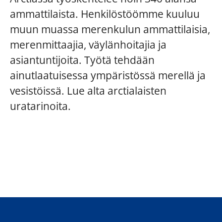
ammattilaista. Henkilöstöömme kuuluu
muun muassa merenkulun ammattilaisia,
merenmittaajia, väylänhoitajia ja
asiantuntijoita. Työtä tehdään
ainutlaatuisessa ympäristössä merellä ja
vesistöissä. Lue alta arctialaisten
uratarinoita.
Kokkistuertti Lauri
Jäänmurtaja Fennican päällikkö
Projektipäällikkö Sami Stenvall
Lamminparras
Väylänhoitaja Martti Penttinen
Tuotantopäällikkö Kalle Rantala
Tommy Berg
Yliperämies Ville Suni
Konepäällikkö Kristian Autio