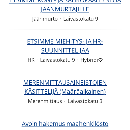
ETSIMME KONE- JA SÄHKÖPÄÄLLYSTÖÄ
JÄÄNMURTAJILLE
Jäänmurto
·
Laivastokatu 9
ETSIMME MIEHITYS- JA HR-
SUUNNITTELIJAA
HR
·
Laivastokatu 9
·
Hybridi
MERENMITTAUSAINEISTOJEN
KÄSITTELIJÄ (Määräaikainen)
Merenmittaus
·
Laivastokatu 3
Avoin hakemus maahenkilöstö