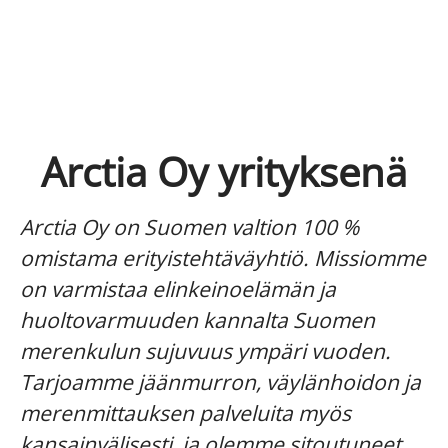
Arctia Oy yrityksenä
Arctia Oy on Suomen valtion 100 %
omistama erityistehtäväyhtiö. Missiomme
on varmistaa elinkeinoelämän ja
huoltovarmuuden kannalta Suomen
merenkulun sujuvuus ympäri vuoden.
Tarjoamme jäänmurron, väylänhoidon ja
merenmittauksen palveluita myös
kansainvälisesti, ja olemme sitoutuneet