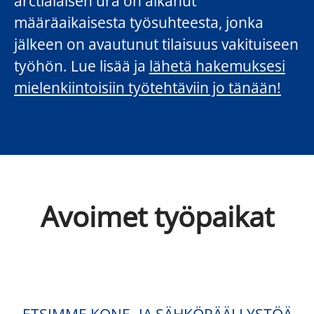
arctialaisen ura on alkanut
määräaikaisesta työsuhteesta, jonka
jälkeen on avautunut tilaisuus vakituiseen
työhön. Lue lisää ja
lähetä hakemuksesi
mielenkiintoisiin työtehtäviin jo tänään!
Avoimet työpaikat