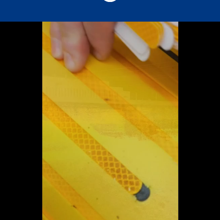
Vastuullisten
meripalveluiden
edelläkävijä
Arctiassa tehdään merkityksellistä työtä ja
mahdollistetaan turvallista, sujuvaa ja
ympäristöystävällistä vesiliikennettä.
Toimintaympäristömme on varsin
ainutkertainen Suomessa, samoin ovat
ratkaisut, joita suunnittelemme ja