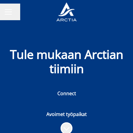
Jaa sivu
URAVALIKKO
Tule mukaan Arctian
tiimiin
Connect
Avoimet työpaikat
Siirry sisältöön